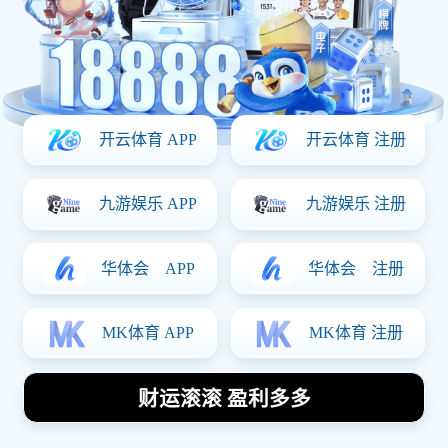
NBA季后赛：掘金主场逆转勇士