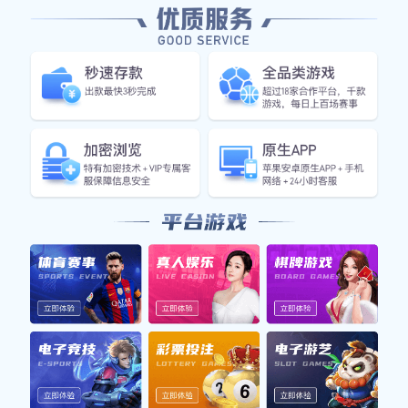
法网激战：中国金花强势晋级八强
英超 - 第32轮
西甲 - 第28轮
曼城 vs 利物浦
皇马 vs 巴萨
2 - 1 (完)
1 - 1 (75')
最新赛事资讯
查看更多 >