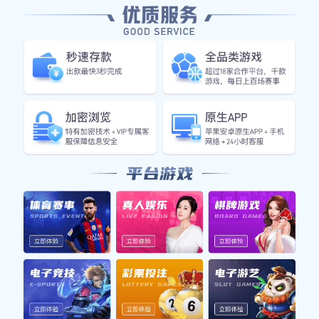
法网激战：中国金花强势晋级八强
英超 - 第32轮
西甲 - 第28轮
曼城 vs 利物浦
皇马 vs 巴萨
2 - 1 (完)
1 - 1 (75')
最新赛事资讯
查看更多 >