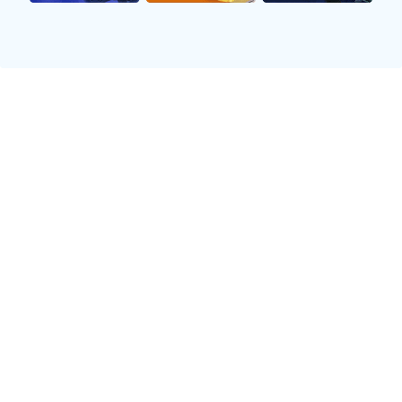
足球
转会窗口关闭前夕：豪门俱乐部最后的疯狂运作
随着夏季转会窗口的临近关闭，欧洲各大豪门纷纷抛出重磅签
约。据权威记者透露，数笔亿元级别的交易正在最后谈判阶
段...
2小时前
阅读 1.2w