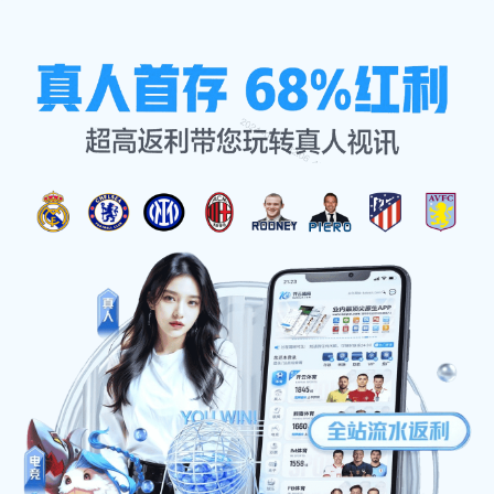
欢迎访问体育网，全球领先的综合赛事资讯平台！
2026年8月6日星期四
QUAN
QUANER
.COM
重磅头条
欧冠决赛前瞻：战术博弈与球
星对决的终极舞台
本周日晚，全球目光聚焦欧冠之巅，两大豪门狭路相
逢，谁将捧起大耳朵杯？深度解析双方近期状态与关
键球员。