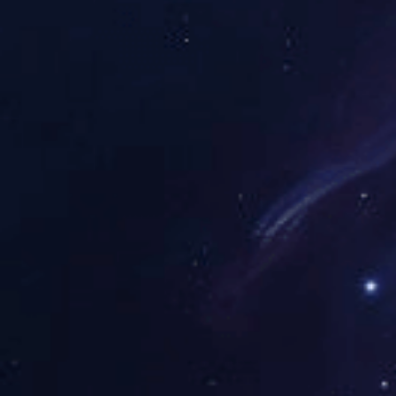
综合
奥运备战冲刺：中国代表团多项优势项目
集结训练
随着巴黎奥运会日期的临近，中国体育代表团在各集
训基地进入了最后的强化训练阶段，旨在全面提升竞
技状态...
6小时前
阅读 3200
深度赛事分析