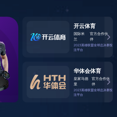
2026年8月7日星期五
首页
足球
篮球
NBA
世界杯
网球
数据
关于我们
NBA季后赛：掘金主场逆转勇士