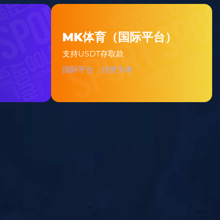
德甲 - 第31轮
拜仁 vs 多特蒙德
3 - 2 (完)
查看更多 >
法网激战：中国金花强势晋级八强