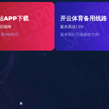
意甲 - 第30轮
NBA - 总决赛 G3
AC米兰 vs 国际米兰
凯尔特人 vs 独行侠
0 - 0 (HT)
102 - 98 (Q4)
球星对决的终极舞台
路相逢，谁将捧起大耳朵杯？深度解析双方近期状态与