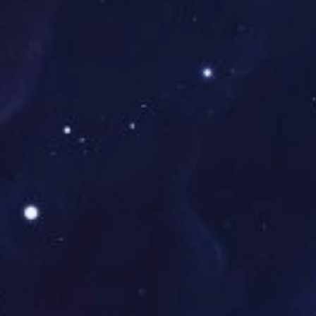
足球
战术复盘：高位逼抢在现代足球中的演变
与应用
从克洛普到瓜迪奥拉，现代足球对高位逼抢的运用已
经达到了极致。本文深入分析这一战术背后的逻辑与
细节...
8小时前
阅读 4100