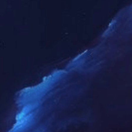
篮球
CBA季后赛半决赛打响：南北强队上演巅
峰对决
中国男子篮球职业联赛进入最关键的半决赛阶段，多
支传统劲旅为争夺总决赛入场券展开激烈角逐...
10小时前
阅读 2800
积分榜