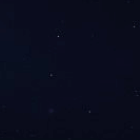
每一篇报道都具有极高的专业度和可读性。
，从豪门球队的辉煌历史到新兴球星的崛起之路，
术博弈，我们都将第一时间为您呈现。
盘。通过分析关键回合的战术执行、球员效率值
，收录海量历史数据，满足硬核球迷的查询需求。
新页面即可掌握赛场瞬息万变的局势。积分榜、射
您感兴趣的内容。我们倡导健康、积极的生活方
的桥梁。