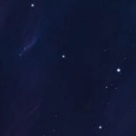
NBA
全明星赛后的联盟格局变化：新星崛起与
传统豪强的博弈
全明星周末过后，NBA常规赛进入白热化阶段。各支
球队在战术体系上的调整引发了联盟竞争力的重新洗
牌...
4小时前
阅读 8900