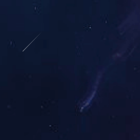
足球
转会窗口关闭前夕：豪门俱乐部最后的疯
狂运作
随着夏季转会窗口的临近关闭，欧洲各大豪门纷纷抛
出重磅签约。据权威记者透露，数笔亿元级别的交易
正在最后谈判阶段...
2小时前
阅读 1.2w