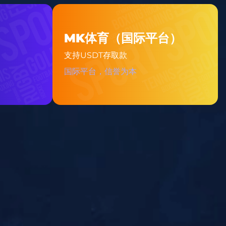
德甲 - 第31轮
拜仁 vs 多特蒙德
3 - 2 (完)
查看更多 >
法网激战：中国金花强势晋级八强