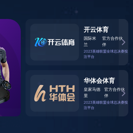
2026年8月9日星期日
首页
足球
篮球
NBA
世界杯
网球
数据
关于我们
NBA季后赛：掘金主场逆转勇士