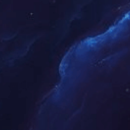
的数学可能性
内，任何一场比赛的结果都可能改变最终的冠军归属。本文将通过数据
的回归趋势
牵制力的传统中锋正成为各队争冠的关键拼图。分析顶级内线球员对比
回顾历史交锋记录，评估当前球队在小组赛中的竞争力与潜在隐患。