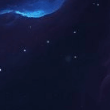
[视频: 欧冠最佳进球 TOP10]
关于体育网 - 您的专业赛事服
体育网（quanquaner.com）致力于打