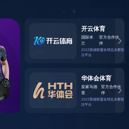
2026年8月6日星期四
首页
足球
篮球
NBA
世界杯
网球
数据
关于我们
NBA季后赛：掘金主场逆转勇士