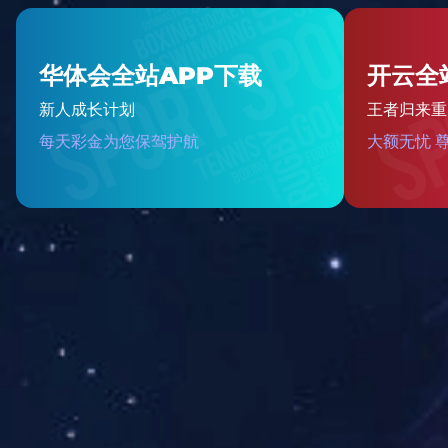
英超 - 第32轮
西甲 - 第28轮
曼城 vs 利物浦
皇马 vs 巴萨
2 - 1 (完)
1 - 1 (75')
重磅头条
欧冠决赛前瞻：战术博弈与
最新赛事资讯
本周日晚，全球目光聚焦欧冠之巅，两大豪门狭
关键球员。