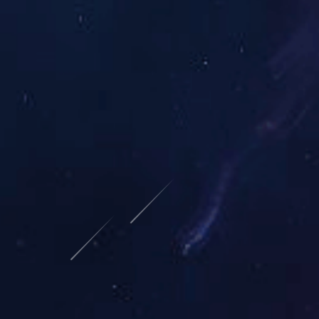
足球
转会窗口关闭前夕：豪门俱乐部最后的疯
狂运作
随着夏季转会窗口的临近关闭，欧洲各大豪门纷纷抛
出重磅签约。据权威记者透露，数笔亿元级别的交易
正在最后谈判阶段...
2小时前
阅读 1.2w