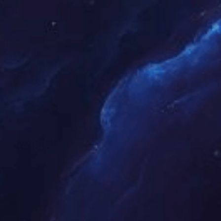
的数学可能性
内，任何一场比赛的结果都可能改变最终的冠军归属。本文将通过数据
的回归趋势
牵制力的传统中锋正成为各队争冠的关键拼图。分析顶级内线球员对比
回顾历史交锋记录，评估当前球队在小组赛中的竞争力与潜在隐患。