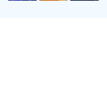
足球
转会窗口关闭前夕：豪门俱乐部最后的疯狂运作
随着夏季转会窗口的临近关闭，欧洲各大豪门纷纷抛出重磅签
约。据权威记者透露，数笔亿元级别的交易正在最后谈判阶
段...
2小时前
阅读 1.2w