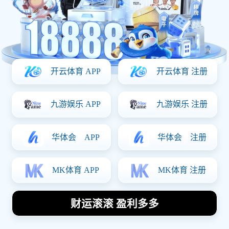
NBA季后赛：掘金主场逆转勇士