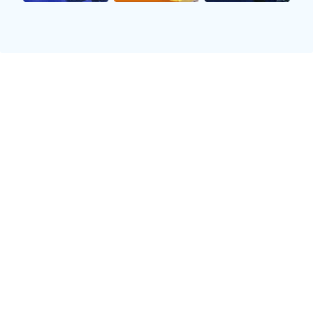
随着夏季转会窗口的临近关闭，欧洲各大豪门纷纷抛出重磅签
约。据权威记者透露，数笔亿元级别的交易正在最后谈判阶
段...
2小时前
阅读 1.2w
NBA
全明星赛后的联盟格局变化：新星崛起与传统豪
强的博弈