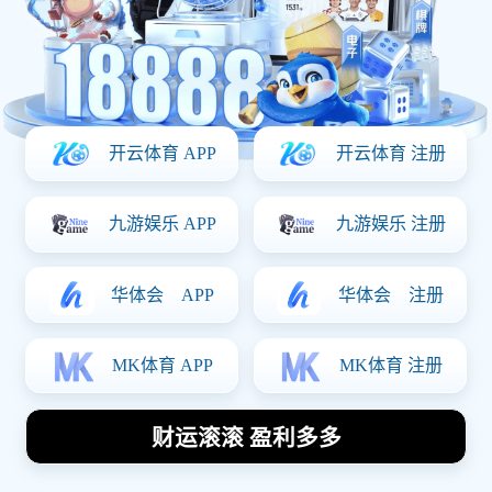
法网激战：中国金花强势晋级八强
英超 - 第32轮
西甲 - 第28轮