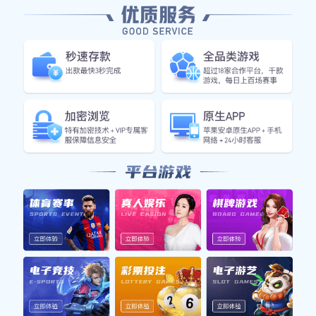
曼城 vs 利物浦
皇马 vs 巴萨
2 - 1 (完)
1 - 1 (75')
最新赛事资讯
查看更多 >
足球
转会窗口关闭前夕：豪门俱乐部最后的疯狂运作