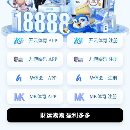
NBA季后赛：掘金主场逆转勇士