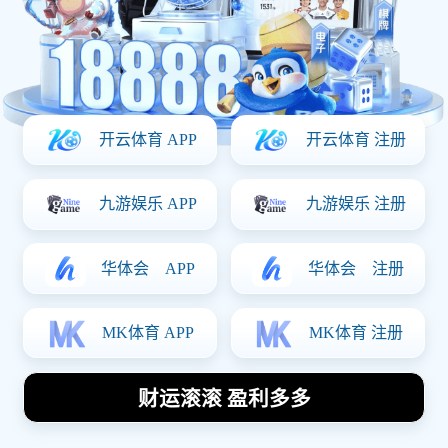
NBA季后赛：掘金主场逆转勇士