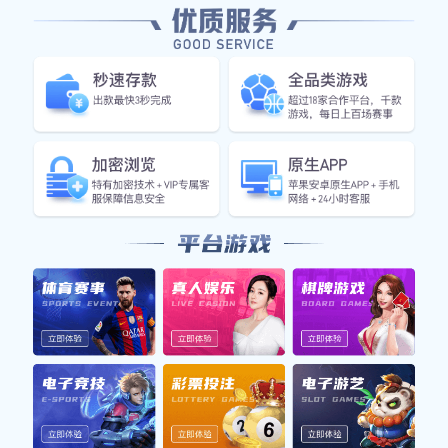
法网激战：中国金花强势晋级八强
英超 - 第32轮
西甲 - 第28轮
曼城 vs 利物浦
皇马 vs 巴萨
2 - 1 (完)
1 - 1 (75')
最新赛事资讯
查看更多 >