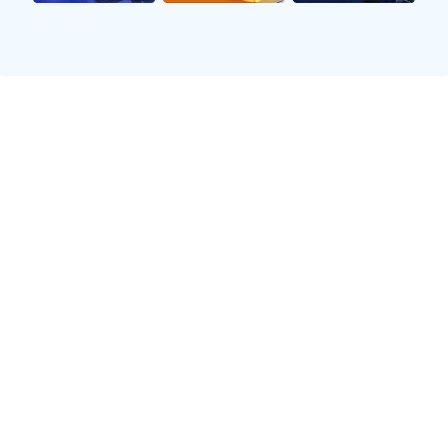
足球
转会窗口关闭前夕：豪门俱乐部最后的疯狂运作
随着夏季转会窗口的临近关闭，欧洲各大豪门纷纷抛出重磅签
约。据权威记者透露，数笔亿元级别的交易正在最后谈判阶
段...
2小时前
阅读 1.2w